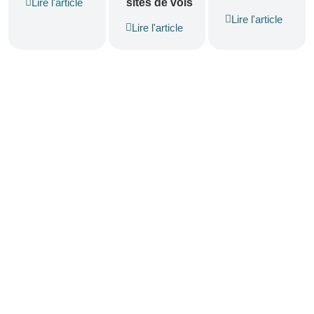
sites de vols
Lire l'article
Lire l'article
Lire l'article
Conditions Générales d’Utilisation
Politique de confidentialité
FAQ
Nous contacter
Paravente ©
2026