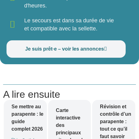
d'heures.
Le secours est dans sa durée de vie
et compatible avec la sellette.
Je suis prêt·e – voir les annonces
A lire ensuite
Se mettre au
Révision et
Carte
parapente : le
contrôle d’un
interactive
guide
parapente :
des
complet 2026
tout ce qu’il
principaux
faut savoir