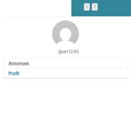
@alt1245
Annonces
Profil
Conditions Générales d’Utilisation
Politique de confidentialité
FAQ
Nous contacter